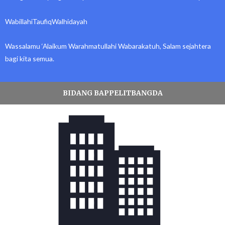
WabillahiTaufiqWalhidayah
Wassalamu ‘Alaikum Warahmatullahi Wabarakatuh, Salam sejahtera
bagi kita semua.
BIDANG BAPPELITBANGDA